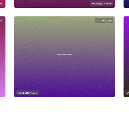
尽
棋牌赛事备案—棋牌执照要到公
安备案吗