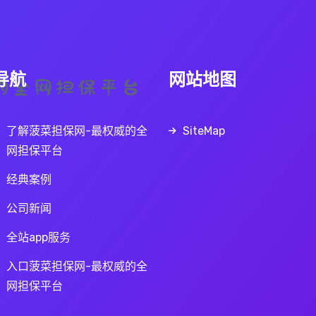
导航
网站地图
了解菠菜担保网-最权威的全
SiteMap
网担保平台
经典案例
公司新闻
全站app服务
入口菠菜担保网-最权威的全
网担保平台