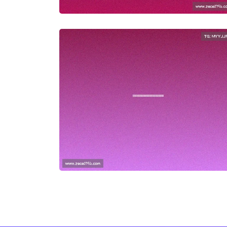
沉浸式体验北单足球赛事直播
享热血观赛时刻